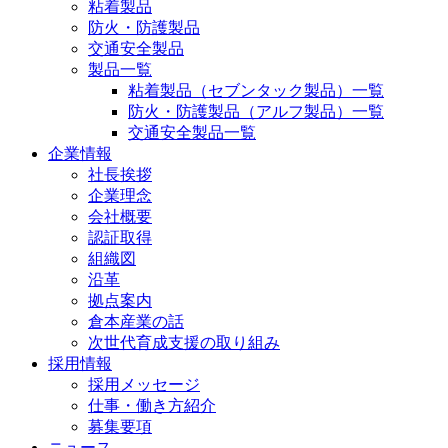
粘着製品
防火・防護製品
交通安全製品
製品一覧
粘着製品（セブンタック製品）一覧
防火・防護製品（アルフ製品）一覧
交通安全製品一覧
企業情報
社長挨拶
企業理念
会社概要
認証取得
組織図
沿革
拠点案内
倉本産業の話
次世代育成支援の取り組み
採用情報
採用メッセージ
仕事・働き方紹介
募集要項
ニュース