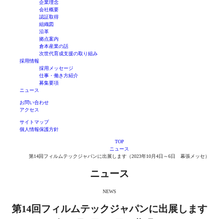
企業理念
会社概要
認証取得
組織図
沿革
拠点案内
倉本産業の話
次世代育成支援の取り組み
採用情報
採用メッセージ
仕事・働き方紹介
募集要項
ニュース
お問い合わせ
アクセス
サイトマップ
個人情報保護方針
TOP
ニュース
第14回フィルムテックジャパンに出展します（2023年10月4日～6日 幕張メッセ）
ニュース
NEWS
第14回フィルムテックジャパンに出展します