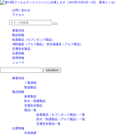
お問い合わせ
アクセス
事業内容
製品情報
粘着製品（セブンタック製品）
消防服装（アルフ製品）
安全保護具（アルフ製品）
交通安全製品
企業情報
採用情報
ニュース
SEARCH
事業内容
一貫体制
取扱製品
製品情報
粘着製品
防火・防護製品
交通安全製品
製品一覧
粘着製品（セブンタック製品）一覧
防火・防護製品（アルフ製品）一覧
交通安全製品一覧
企業情報
社長挨拶