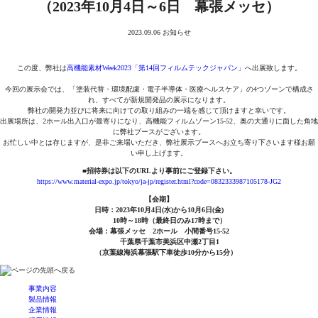
（2023年10月4日～6日 幕張メッセ）
2023.09.06
お知らせ
この度、弊社は
高機能素材Week2023「第14回フィルムテックジャパン」
へ出展致します。
今回の展示会では、「塗装代替・環境配慮・電子半導体・医療ヘルスケア」の4つゾーンで構成さ
れ、すべてが新規開発品の展示になります。
弊社の開発力並びに将来に向けての取り組みの一端を感じて頂けますと幸いです。
出展場所は、2ホール出入口が最寄りになり、高機能フィルムゾーン15-52、奥の大通りに面した角地
に弊社ブースがございます。
お忙しい中とは存じますが、是非ご来場いただき、弊社展示ブースへお立ち寄り下さいます様お願
い申し上げます。
■招待券は以下のURLより事前にご登録下さい。
https://www.material-expo.jp/tokyo/ja-jp/register.html?code=0832333987105178-JG2
【会期】
日時：2023年10月4日(水)から10月6日(金)
10時～18時（最終日のみ17時まで）
会場：幕張メッセ 2ホール 小間番号15-52
千葉県千葉市美浜区中瀬2丁目1
（京葉線海浜幕張駅下車徒歩10分から15分）
事業内容
製品情報
企業情報