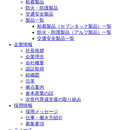
粘着製品
防火・防護製品
交通安全製品
製品一覧
粘着製品（セブンタック製品）一覧
防火・防護製品（アルフ製品）一覧
交通安全製品一覧
企業情報
社長挨拶
企業理念
会社概要
認証取得
組織図
沿革
拠点案内
倉本産業の話
次世代育成支援の取り組み
採用情報
採用メッセージ
仕事・働き方紹介
募集要項
ニュース