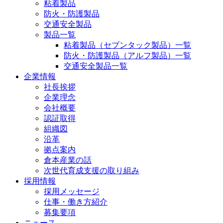
粘着製品
防火・防護製品
交通安全製品
製品一覧
粘着製品（セブンタック製品）一覧
防火・防護製品（アルフ製品）一覧
交通安全製品一覧
企業情報
社長挨拶
企業理念
会社概要
認証取得
組織図
沿革
拠点案内
倉本産業の話
次世代育成支援の取り組み
採用情報
採用メッセージ
仕事・働き方紹介
募集要項
ニュース