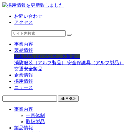
お問い合わせ
アクセス
事業内容
製品情報
粘着製品（セブンタック製品）
消防服装（アルフ製品）
安全保護具（アルフ製品）
交通安全製品
企業情報
採用情報
ニュース
SEARCH
事業内容
一貫体制
取扱製品
製品情報