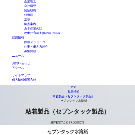
企業理念
会社概要
認証取得
組織図
沿革
拠点案内
倉本産業の話
次世代育成支援の取り組み
採用情報
採用メッセージ
仕事・働き方紹介
募集要項
ニュース
お問い合わせ
アクセス
サイトマップ
個人情報保護方針
TOP
製品情報
粘着製品（セブンタック製品）
セブンタック水溶紙
粘着製品（セブンタック製品）
SEVENTACK PRODUCTS
セブンタック水溶紙