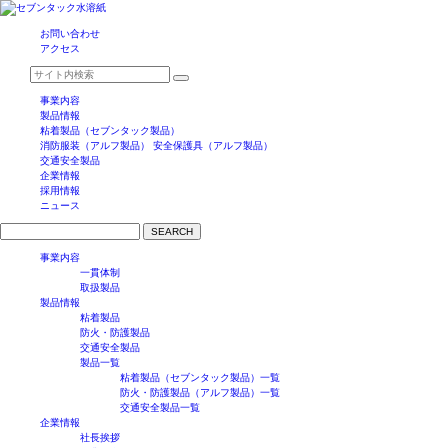
お問い合わせ
アクセス
事業内容
製品情報
粘着製品（セブンタック製品）
消防服装（アルフ製品）
安全保護具（アルフ製品）
交通安全製品
企業情報
採用情報
ニュース
SEARCH
事業内容
一貫体制
取扱製品
製品情報
粘着製品
防火・防護製品
交通安全製品
製品一覧
粘着製品（セブンタック製品）一覧
防火・防護製品（アルフ製品）一覧
交通安全製品一覧
企業情報
社長挨拶