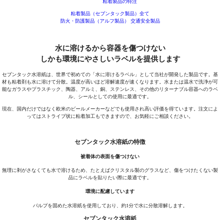
粘着製品の特注
粘着製品（セブンタック製品）全て
防火・防護製品（アルフ製品）
交通安全製品
水に溶けるから容器を傷つけない
しかも環境にやさしいラベルを提供します
セブンタック水溶紙は、世界で初めての「水に溶けるラベル」として当社が開発した製品です。基
材も粘着剤も水に溶けて分散。温度が高いほど溶解速度が速くなります。水または温水で洗浄が可
能なガラスやプラスチック、陶器、アルミ、銅、ステンレス、その他のリターナブル容器へのラベ
ル、シールとしての使用に最適です。
現在、国内だけではなく欧米のビールメーカーなどでも使用され高い評価を得ています。注文によ
ってはストライプ状に粘着加工もできますので、お気軽にご相談ください。
セブンタック水溶紙の特徴
被着体の表面を傷つけない
無理に剥がさなくても水で溶けるため、たとえばクリスタル製のグラスなど、傷をつけたくない製
品にラベルを貼りたい際に最適です。
環境に配慮しています
パルプを固めた水溶紙を使用しており、約1分で水に分散溶解します。
セブンタック水溶紙