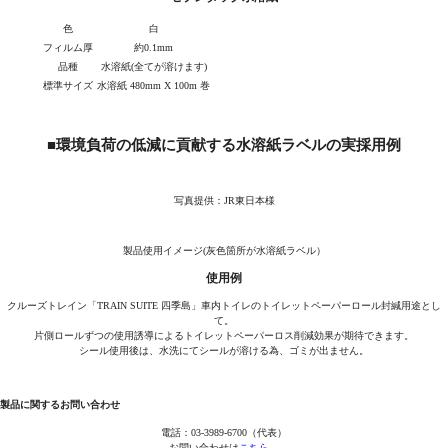
色
白
フィルム厚
約0.1mm
品種
水溶紙(全てが溶けます)
標準サイズ
水溶紙 480mm X 100m 巻
■環境負荷の低減に貢献する水溶紙ラベルの実採用例
写真提供：JR東日本様
製品使用イメージ(灰色箇所が水溶紙ラベル）
使用例
クルーズトレイン「TRAIN SUITE 四季島」車内トイレのトイレットペーパーロール封緘用途とし
て。
片側ロールずつの使用誘導によるトイレットペーパーロス削減効果が期待できます。
シール使用後は、水洗にてシールが溶ける為、ゴミが出ません。
製品に関するお問い合わせ
電話：03-3989-6700（代表）
お問い合わせは
こちら→